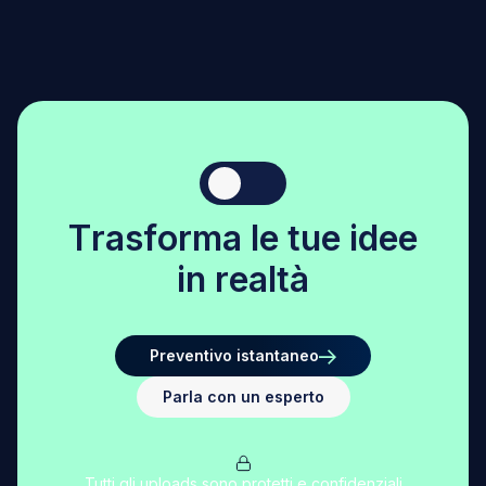
T
r
a
s
f
o
r
m
a
l
e
t
u
e
i
d
e
e
i
n
r
e
a
l
t
à
Preventivo istantaneo
Parla con un esperto
Tutti gli uploads sono protetti e confidenziali