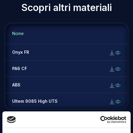
S
c
o
p
r
i
a
l
t
r
i
m
a
t
e
r
i
a
l
i
Nome
Onyx FR
PA6 CF
ABS
Ultem 9085 High UTS