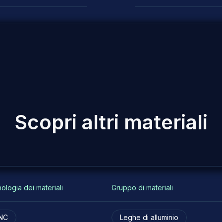
S
c
o
p
r
i
a
l
t
r
i
m
a
t
e
r
i
a
l
i
ologia dei materiali
Gruppo di materiali
NC
Leghe di alluminio