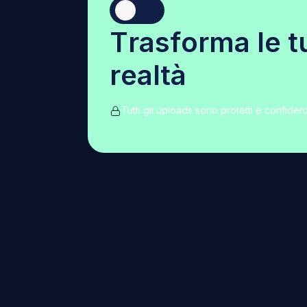
T
r
a
s
f
o
r
m
a
l
e
t
r
e
a
l
t
à
Tutti gli uploads sono protetti e confidenz