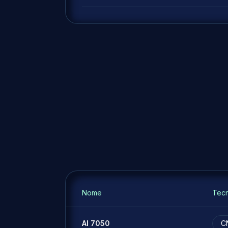
Nome
Tecn
Al 7050
C