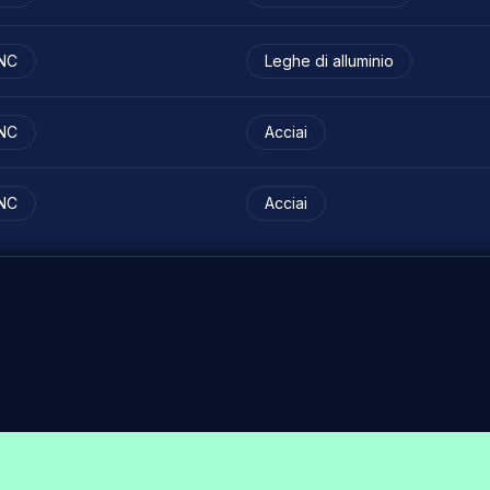
NC
Leghe di alluminio
NC
Acciai
NC
Acciai