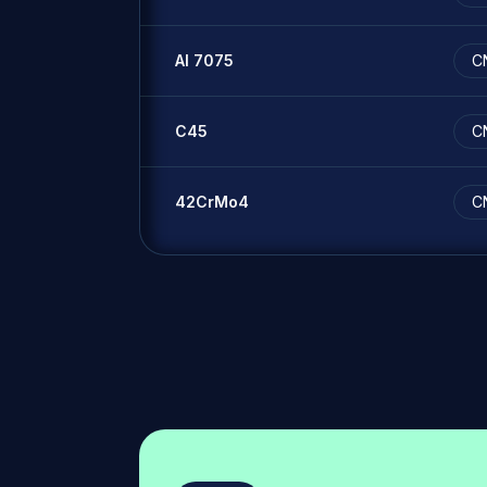
Al 7075
C
C45
C
42CrMo4
C