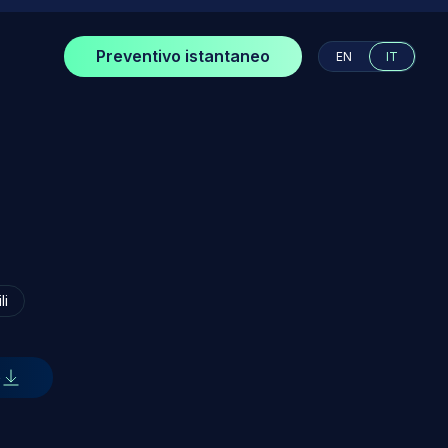
Preventivo istantaneo
EN
IT
li
e