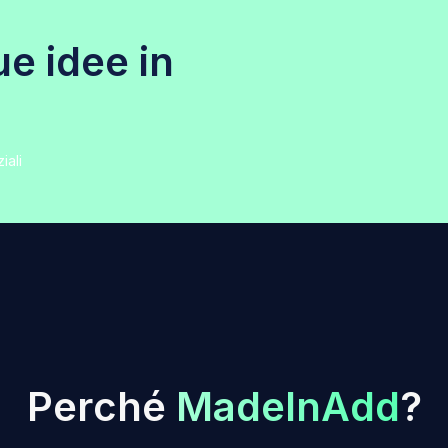
u
e
i
d
e
e
i
n
iali
P
e
r
c
h
é
M
a
d
e
I
n
A
d
d
?