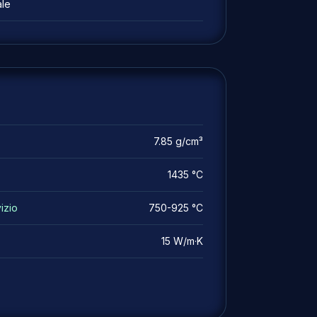
ale
7.85 g/cm³
1435 °C
izio
750-925 °C
15 W/m·K