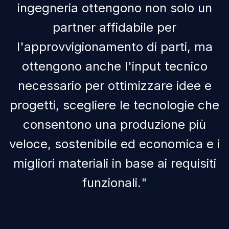
i
n
g
e
g
n
e
r
i
a
o
t
t
e
n
g
o
n
o
n
o
n
s
o
l
o
u
n
p
a
r
t
n
e
r
a
f
f
i
d
a
b
i
l
e
p
e
r
l
'
a
p
p
r
o
v
v
i
g
i
o
n
a
m
e
n
t
o
d
i
p
a
r
t
i
,
m
a
o
t
t
e
n
g
o
n
o
a
n
c
h
e
l
'
i
n
p
u
t
t
e
c
n
i
c
o
n
e
c
e
s
s
a
r
i
o
p
e
r
o
t
t
i
m
i
z
z
a
r
e
i
d
e
e
e
p
r
o
g
e
t
t
i
,
s
c
e
g
l
i
e
r
e
l
e
t
e
c
n
o
l
o
g
i
e
c
h
e
c
o
n
s
e
n
t
o
n
o
u
n
a
p
r
o
d
u
z
i
o
n
e
p
i
ù
v
e
l
o
c
e
,
s
o
s
t
e
n
i
b
i
l
e
e
d
e
c
o
n
o
m
i
c
a
e
i
m
i
g
l
i
o
r
i
m
a
t
e
r
i
a
l
i
i
n
b
a
s
e
a
i
r
e
q
u
i
s
i
t
i
f
u
n
z
i
o
n
a
l
i
.
"