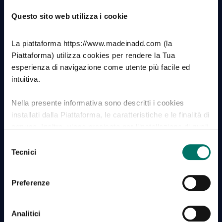
Application Engineer
Questo sito web utilizza i cookie
Esperto tecnico su consulenza, progettazione e
produzione prodotti industriali
La piattaforma https://www.madeinadd.com (la
Piattaforma) utilizza cookies per rendere la Tua
esperienza di navigazione come utente più facile ed
intuitiva.
Nella presente informativa sono descritti i cookies
installati dalla Piattaforma, le caratteristiche e le finalità di
ognuno. Inoltre, viene precisato per l’installazione di quali
cookies chiediamo il Tuo consenso e come tale
Selezione
consenso può essere revocato, anche per effetto delle
Tecnici
del
impostazioni del browser utilizzato per la navigazione.
consenso
Con riferimento ai cookies di terze parti, Ti forniamo i link
Preferenze
alle rispettive informative.
Il trattamento dei dati personali raccolti dalla Piattaforma
Analitici
è effettuato da Madeinadd S.r.l., con sede legale in