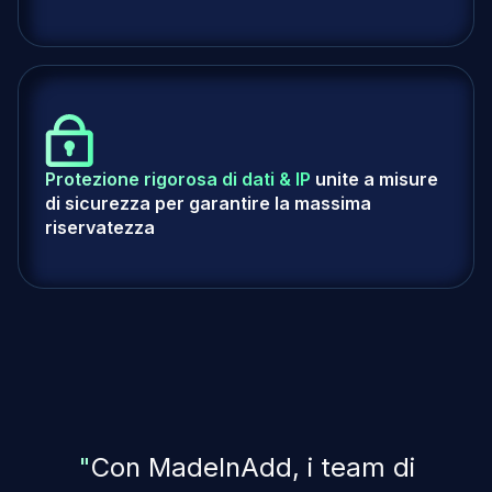
Protezione rigorosa di dati & IP
unite a misure
di sicurezza per garantire la massima
riservatezza
"
C
o
n
M
a
d
e
I
n
A
d
d
,
i
t
e
a
m
d
i