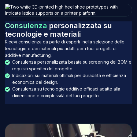
C
o
n
s
u
l
e
n
z
a
p
e
r
s
o
n
a
l
i
z
z
a
t
a
s
u
t
e
c
n
o
l
o
g
i
e
e
m
a
t
e
r
i
a
l
i
Ricevi consulenza da parte di esperti nella selezione delle
tecnologie e dei materiali più adatti per i tuoi progetti di
additive manufacturing.
Consulenza personalizzata basata su screening del BOM e
requisiti specifici del progetto.
Indicazioni sui materiali ottimali per durabilità e efficienza
economica del design.
Consulenza su tecnologie additive efficaci adatte alla
dimensione e complessità del tuo progetto.