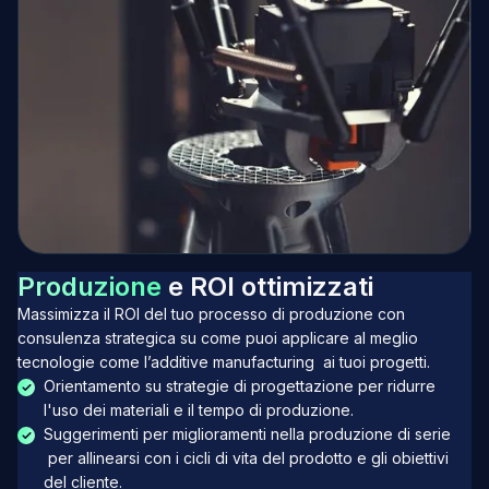
P
r
o
d
u
z
i
o
n
e
e
R
O
I
o
t
t
i
m
i
z
z
a
t
i
Massimizza il ROI del tuo processo di produzione con
consulenza strategica su come puoi applicare al meglio
tecnologie come l’additive manufacturing ai tuoi progetti.
Orientamento su strategie di progettazione per ridurre
l'uso dei materiali e il tempo di produzione.
Suggerimenti per miglioramenti nella produzione di serie
per allinearsi con i cicli di vita del prodotto e gli obiettivi
del cliente.