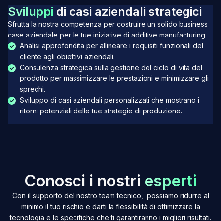
S
v
i
l
u
p
p
i
d
i
c
a
s
i
a
z
i
e
n
d
a
l
i
s
t
r
a
t
e
g
i
c
i
Sfrutta la nostra competenza per costruire un solido business
case aziendale per le tue iniziative di additive manufacturing.
Analisi approfondita per allineare i requisiti funzionali del
cliente agli obiettivi aziendali.
Consulenza strategica sulla gestione del ciclo di vita del
prodotto per massimizzare le prestazioni e minimizzare gli
sprechi.
Sviluppo di casi aziendali personalizzati che mostrano i
ritorni potenziali delle tue strategie di produzione.
C
o
n
o
s
c
i
i
n
o
s
t
r
i
e
s
p
e
r
t
i
Con il supporto del nostro team tecnico, possiamo ridurre al
minimo il tuo rischio e darti la flessibilità di ottimizzare la
tecnologia e le specifiche che ti garantiranno i migliori risultati.