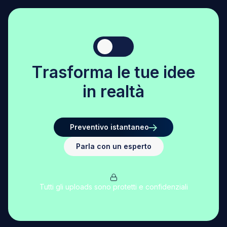
T
r
a
s
f
o
r
m
a
l
e
t
u
e
i
d
e
e
i
n
r
e
a
l
t
à
Preventivo istantaneo
Parla con un esperto
Tutti gli uploads sono protetti e confidenziali