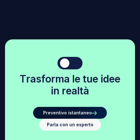
T
r
a
s
f
o
r
m
a
l
e
t
u
e
i
d
e
e
i
n
r
e
a
l
t
à
Preventivo istantaneo
Parla con un esperto