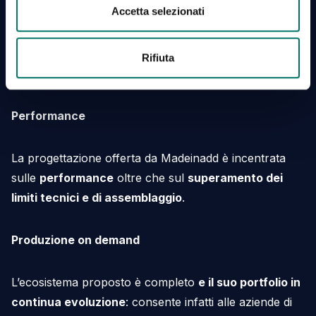
normativa vigente in materia di cookie, in particolare: alla
Accetta selezionati
Madeinadd può raggiungere i
massimi standard
direttiva 2002/58/CE (cd. direttiva “ePrivacy”); alle
qualitativi
, spesso con risultati nettamente migliori
previsioni del regolamento europeo (UE) 2016/679 (cd.
“GDPR”); al d.lgs. 30 giugno n. 196 (cd. “Codice
rispetto a quelli derivanti dall’uso delle metodologie
Rifiuta
Privacy”); alle Linee guida del Garante Privacy e dello
sottrattive.
European Data Protection Board.
Performance
La progettazione offerta da Madeinadd è incentrata
sulle
performance
oltre che sul
superamento dei
limiti tecnici e di assemblaggio
.
Produzione on demand
L’ecosistema proposto è completo
e il suo portfolio in
continua evoluzione
: consente infatti alle aziende di