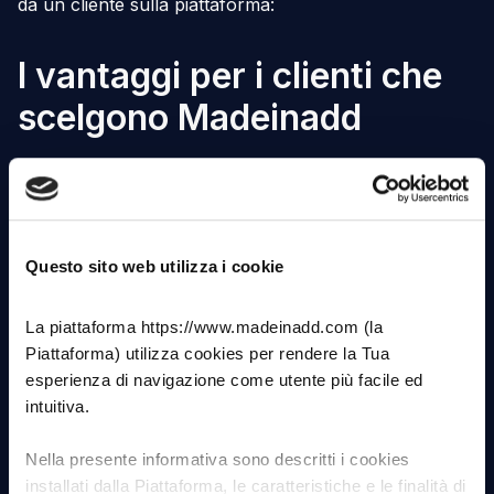
da un cliente sulla piattaforma:
I vantaggi per i clienti che
scelgono Madeinadd
Di seguito tutti i vantaggi per le aziende che scelgono
il sistema Madeinadd, come modello as a service:
Questo sito web utilizza i cookie
Flessibilità
La piattaforma https://www.madeinadd.com (la
L’Additive Manufacturing
, attraverso le metodologie
Piattaforma) utilizza cookies per rendere la Tua
più innovative, permette di superare i limiti relativi a
esperienza di navigazione come utente più facile ed
forme, funzionalità e varianti legati ai vecchi sistemi.
intuitiva.
Nella presente informativa sono descritti i cookies
Alleggerimento
installati dalla Piattaforma, le caratteristiche e le finalità di