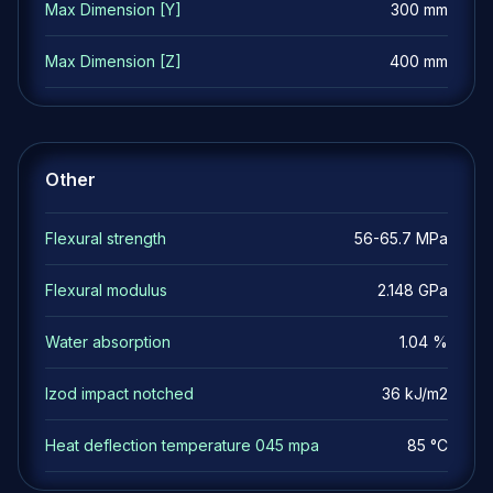
Max Dimension [Y]
300 mm
Max Dimension [Z]
400 mm
Other
Flexural strength
56-65.7 MPa
Flexural modulus
2.148 GPa
Water absorption
1.04 %
Izod impact notched
36 kJ/m2
Heat deflection temperature 045 mpa
85 °C