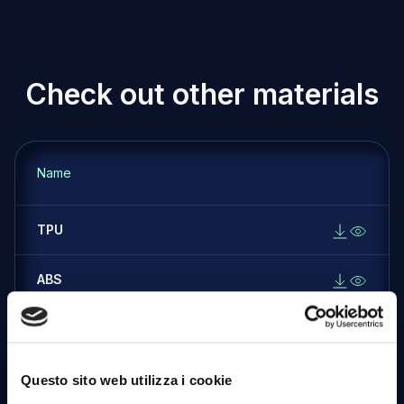
C
h
e
c
k
o
u
t
o
t
h
e
r
m
a
t
e
r
i
a
l
s
Name
TPU
ABS
PETG
PLA
Questo sito web utilizza i cookie