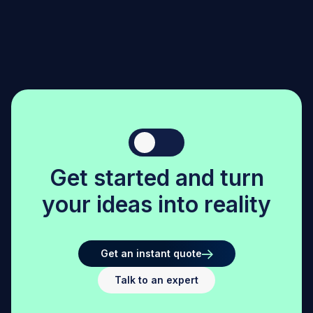
G
e
t
s
t
a
r
t
e
d
a
n
d
t
u
r
n
y
o
u
r
i
d
e
a
s
i
n
t
o
r
e
a
l
i
t
y
Get an instant quote
Talk to an expert