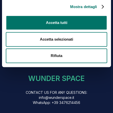
La Cookie Policy costituisce parte integrante della
Mostra dettagli
Privacy Policy https://www.madeinadd.com/it-it/privacy-
policy, che Ti invitiamo a leggere attentamente.
Accetta tutti
La Cookie Policy è redatta in ottemperanza alla
normativa vigente in materia di cookie, in particolare: alla
Accetta selezionati
direttiva 2002/58/CE (cd. direttiva “ePrivacy”); alle
previsioni del regolamento europeo (UE) 2016/679 (cd.
“GDPR”); al d.lgs. 30 giugno n. 196 (cd. “Codice
Rifiuta
Privacy”); alle Linee guida del Garante Privacy e dello
European Data Protection Board.
WUNDER SPACE
CONTACT US FOR ANY QUESTIONS:
info@wunderspace.it
WhatsApp: +39 3476214456