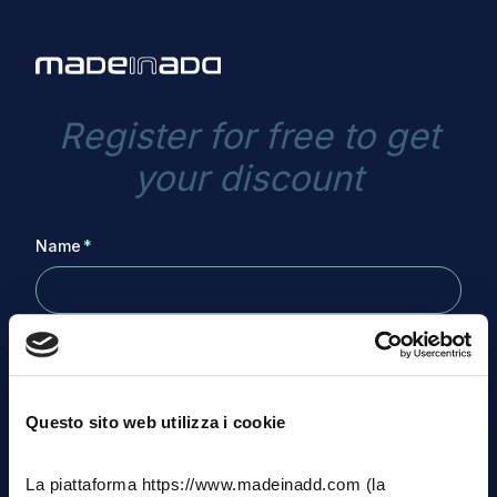
Register for free to get
your discount
Name
*
Last Name
*
Questo sito web utilizza i cookie
La piattaforma https://www.madeinadd.com (la
Email Address
*